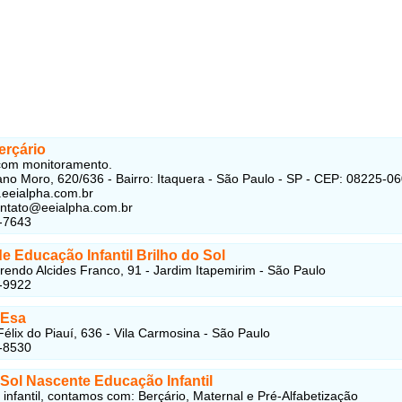
erçário
com monitoramento.
no Moro, 620/636 - Bairro: Itaquera - São Paulo - SP - CEP: 08225-0
.eeialpha.com.br
ontato@eeialpha.com.br
-7643
e Educação Infantil Brilho do Sol
endo Alcides Franco, 91 - Jardim Itapemirim - São Paulo
-9922
 Esa
élix do Piauí, 636 - Vila Carmosina - São Paulo
-8530
 Sol Nascente Educação Infantil
infantil, contamos com: Berçário, Maternal e Pré-Alfabetização