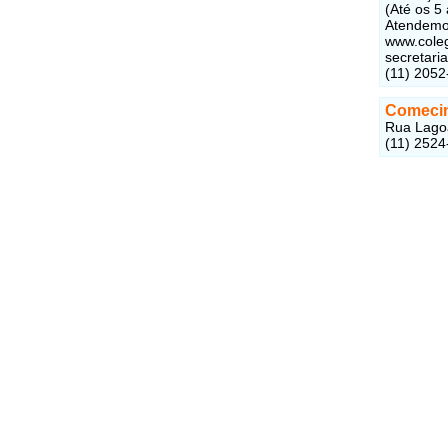
(Até os 5 
Atendemo
www.coleg
secretari
(11) 2052
Comecin
Rua Lagoa
(11) 2524