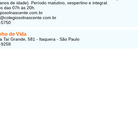
anos de idade). Período matutino, vespertino e integral.
s das 07h às 20h.
iosolnascente.com.br
a@colegiosolnascente.com.br
-5750
ho de Vida
 Taí Grande, 581 - Itaquera - São Paulo
-9258