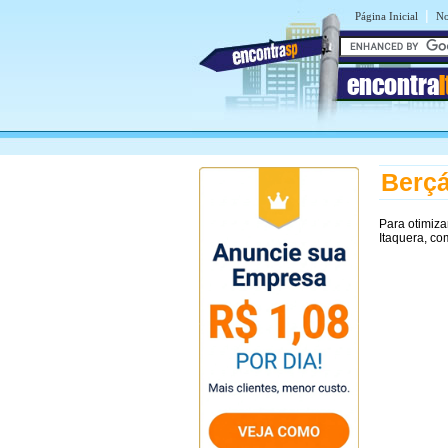
|
Página Inicial
No
encontra
Berçá
Para otimiza
Itaquera, co