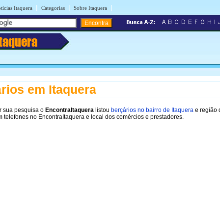
|
|
|
tícias Itaquera
Categorias
Sobre Itaquera
Itaquera
rios em Itaquera
r sua pesquisa o
EncontraItaquera
listou
berçários no bairro de Itaquera
e região 
m telefones no EncontraItaquera e local dos comércios e prestadores.