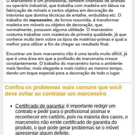
O Marceneiro é um profissional, também chamado de artesão
ou operário industrial, que trabalha com madeira em tábua na
fabricação de móveis e certos objetos em decoração de
interiores que domina técnicas de entalhe, embutidos etc. O
trabalho do
marceneiro
, de forma resumida, é transformar
madeira em móveis ou objetos de decoração, que,
normalmente, possuem alguma utilidade. O marceneiro
costuma trabalhar com madeiras de primeira qualidade, já que
conhece muito bem sobre os tipos de matérias-primas e qual a
melhor para utilizar a fim de chegar ao resultado final.
Encontrar um bom marceneiro não é uma tarefa muito difícil, já
que é uma área em que a profissão de marcenaria cresce
constantemente. O trabalho do marceneiro torna o ambiente
mais familiar, mais elegante e mais rústico ao mesmo tempo,
dando um toque especial para a decoração de todo o lugar.
Confira os problemas mais comuns que você
deve evitar ao contratar um marceneiro
Certificado de garantia
: é importante redigir um
contrato e pedir para o profissional assinar e
reconhecer em cartório, pois na maioria dos casos, o
marceneiro não emite certificado de garantia do
produto, o que pode gerar problemas se o móvel
apresentar algum defeito.