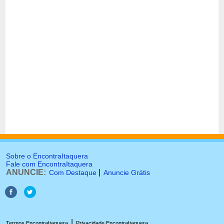
Sobre o EncontraItaquera
Fale com EncontraItaquera
ANUNCIE:
|
Com Destaque
Anuncie Grátis
|
Termos EncontraItaquera
Privacidade EncontraItaquera